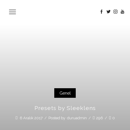
Genel
Presets by Sleeklens
6 Aralık 2017
/
Posted by
duruadmin
/
296
/
0